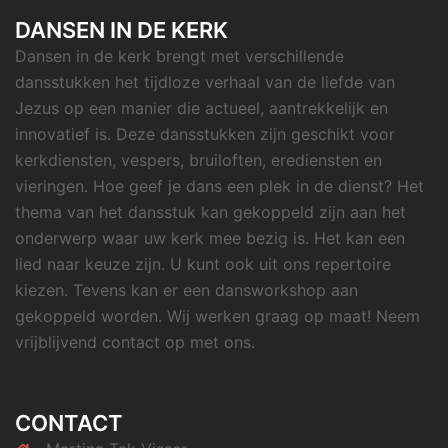
DANSEN IN DE KERK
Dansen in de kerk brengt met verschillende
dansstukken het tijdloze verhaal van de liefde van
Jezus op een manier die actueel, aantrekkelijk en
innovatief is. Deze dansstukken zijn geschikt voor
kerkdiensten, vespers, bruiloften, erediensten en
vieringen. Hoe geef je dans een plek in de dienst? Het
thema van het dansstuk kan gekoppeld zijn aan het
onderwerp waar uw kerk mee bezig is. Het kan een
lied naar keuze zijn. U kunt ook uit ons repertoire
kiezen. Tevens kan er een dansworkshop aan
gekoppeld worden. Wij werken graag op maat! Neem
vrijblijvend contact op met ons.
CONTACT